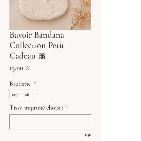
Bavoir Bandana
Collection Petit
Cadeau 🎀
Prix
13,00 €
Broderie
*
non
oui
Tissu imprimé choisi :
*
0/30