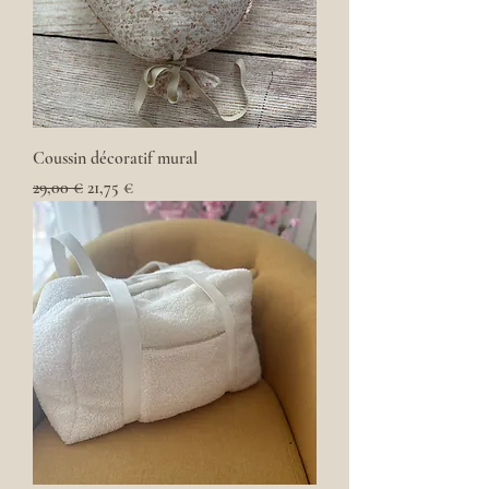
Coussin décoratif mural
Prix original
Prix promotionnel
29,00 €
21,75 €