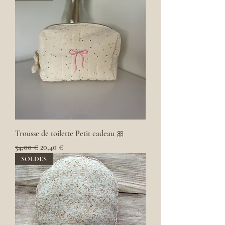
Trousse de toilette Petit cadeau 🎀
Prix original
Prix promotionnel
34,00 €
20,40 €
SOLDES