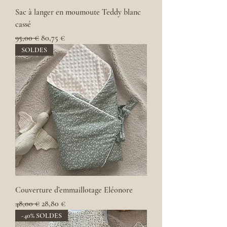
Sac à langer en moumoute Teddy blanc
cassé
Prix original
Prix promotionnel
95,00 €
80,75 €
SOLDES
Couverture d’emmaillotage Eléonore
Prix original
Prix promotionnel
48,00 €
28,80 €
-40% SOLDES