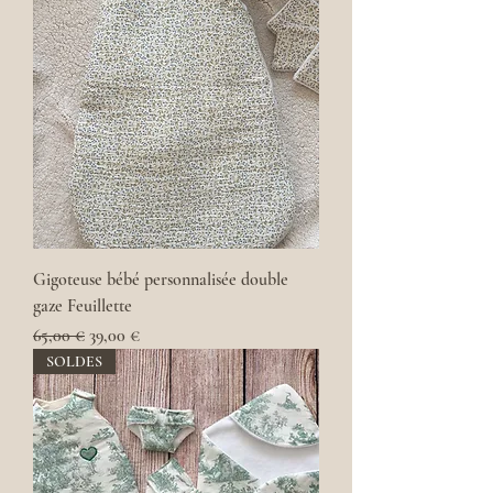
Gigoteuse bébé personnalisée double
gaze Feuillette
Prix original
Prix promotionnel
65,00 €
39,00 €
SOLDES