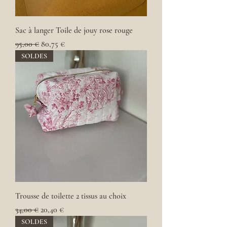
Sac à langer Toile de jouy rose rouge
Prix original
Prix promotionnel
95,00 €
80,75 €
SOLDES
Trousse de toilette 2 tissus au choix
Prix original
Prix promotionnel
34,00 €
20,40 €
SOLDES