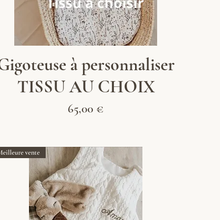
Aperçu rapide
Gigoteuse à personnaliser
TISSU AU CHOIX
Prix
65,00 €
Meilleure vente