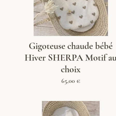
Aperçu rapide
Gigoteuse chaude bébé
Hiver SHERPA Motif a
choix
Prix
65,00 €