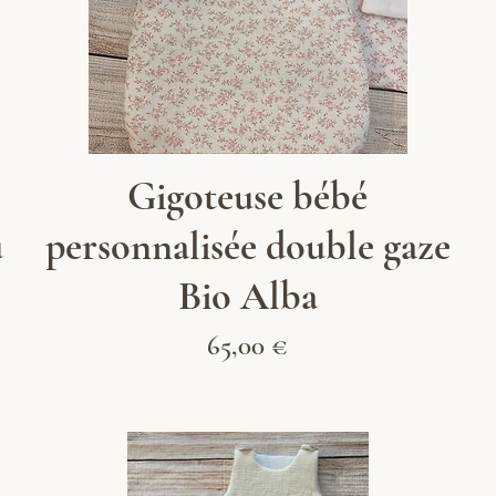
Aperçu rapide
Gigoteuse bébé
u
personnalisée double gaze
Bio Alba
Prix
65,00 €