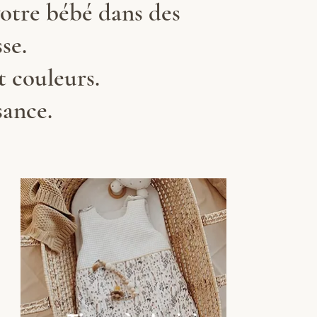
votre bébé dans des
se.
t couleurs.
sance.