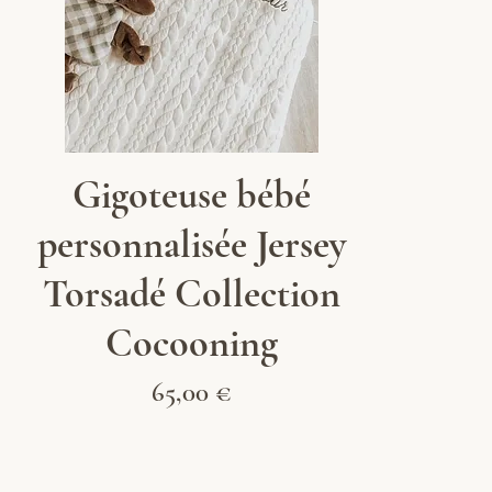
Aperçu rapide
Gigoteuse bébé
personnalisée Jersey
Torsadé Collection
Cocooning
Prix
65,00 €