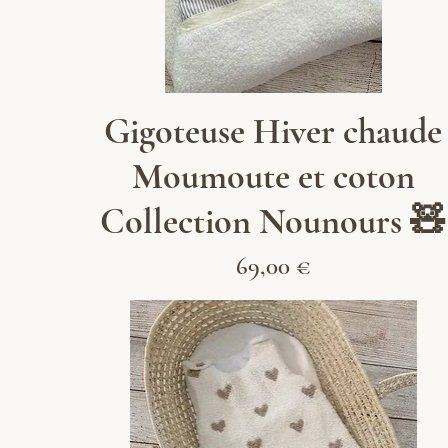
Aperçu rapide
Gigoteuse Hiver chaude
Moumoute et coton
Collection Nounours 🧸
Prix
69,00 €