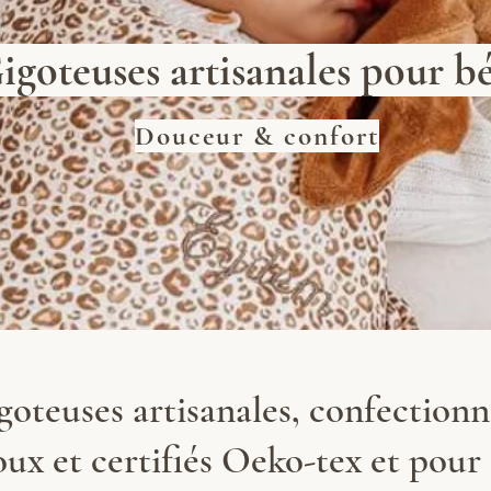
igoteuses artisanales pour b
Douceur & confort
oteuses artisanales, confectionn
oux et certifiés Oeko-tex et pour 