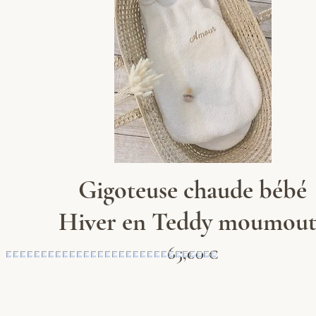
Aperçu rapide
Gigoteuse chaude bébé
Hiver en Teddy moumout
Prix
65,00 €