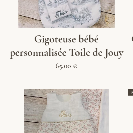
Aperçu rapide
Gigoteuse bébé
personnalisée Toile de Jouy
Prix
65,00 €