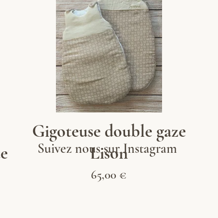
Aperçu rapide
Gigoteuse double gaze
Suivez nous sur Instagram
e
Lison
Prix
65,00 €