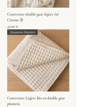
Couverture double gaze légère été
Citrons 🍋
Prix
47,00 €
Quantités limitées
Couverture Légère Bio en double gaze
plumetis