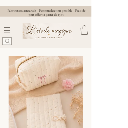
Fabrication artisanale - Personnalisation possible - Frais de
port offert à partir de 130€