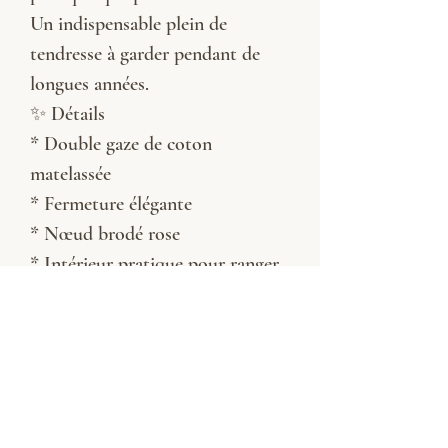
Un indispensable plein de
tendresse à garder pendant de
longues années.
✨ Détails
* Double gaze de coton
matelassée
* Fermeture élégante
* Nœud brodé rose
* Intérieur pratique pour ranger
documents et ordonnances
* Finitions soignées
Broderie rose