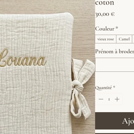
coton
Prix
30,00 €
Couleur
*
vieux rose
Camel
Prénom à broder :
Quantité
*
Ajo