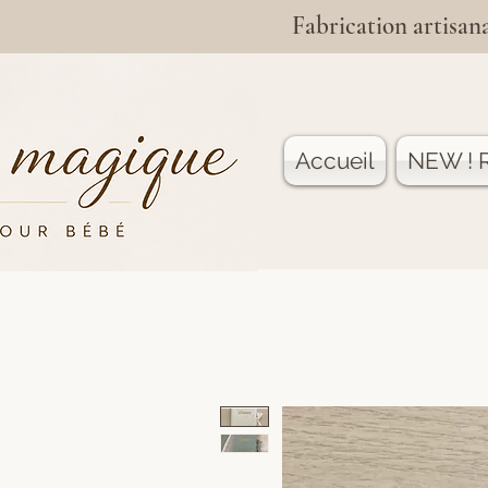
Fabrication artisana
Accueil
NEW ! R