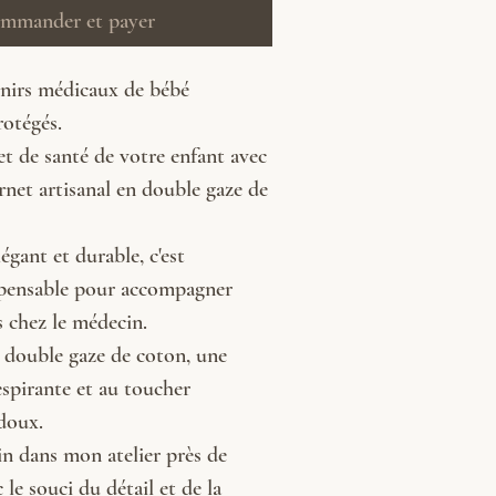
mmander et payer
enirs médicaux de bébé
otégés.
et de santé de votre enfant avec
rnet artisanal en double gaze de
légant et durable, c'est
ispensable pour accompagner
s chez le médecin.
 double gaze de coton, une
espirante et au toucher
 doux.
in dans mon atelier près de
 le souci du détail et de la