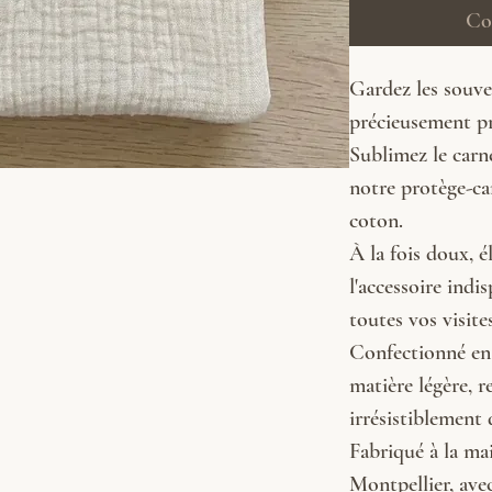
Co
Gardez les souv
précieusement pr
Sublimez le carn
notre protège-ca
coton.
À la fois doux, é
l'accessoire ind
toutes vos visite
Confectionné en
matière légère, r
irrésistiblement
Fabriqué à la ma
Montpellier, avec