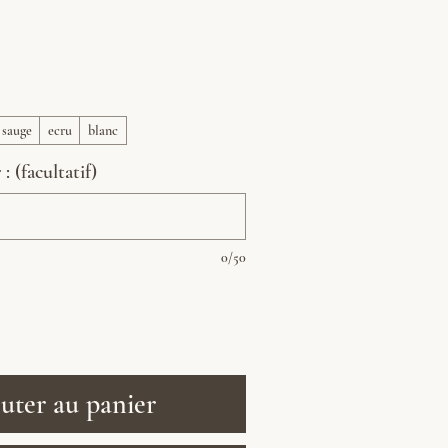
sauge
ecru
blanc
 (facultatif)
0/50
uter au panier