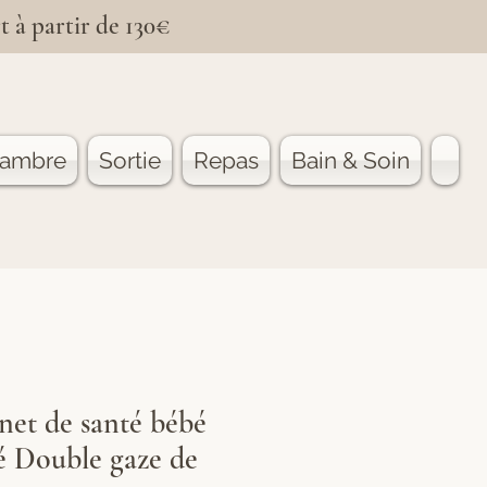
t à partir de 130€
ambre
Sortie
Repas
Bain & Soin
net de santé bébé
é Double gaze de