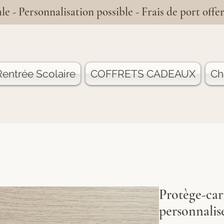
le - Personnalisation possible - Frais de port offer
entrée Scolaire
COFFRETS CADEAUX
Ch
Protège-car
personnalis