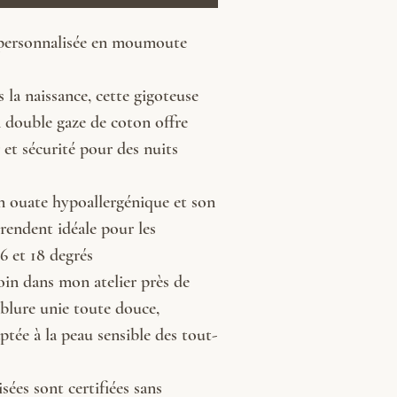
personnalisée en moumoute
 la naissance, cette gigoteuse
n double gaze de coton offre
 et sécurité pour des nuits
n ouate hypoallergénique et son
rendent idéale pour les
6 et 18 degrés
oin dans mon atelier près de
blure unie toute douce,
ptée à la peau sensible des tout-
isées sont certifiées sans