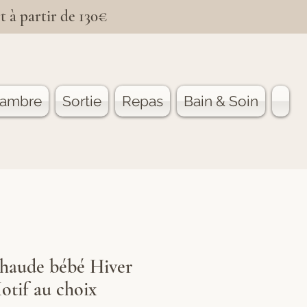
t à partir de 130€
ambre
Sortie
Repas
Bain & Soin
chaude bébé Hiver
if au choix