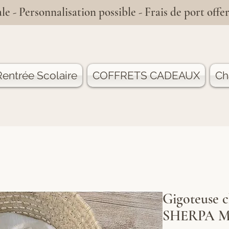
le - Personnalisation possible - Frais de port offer
entrée Scolaire
COFFRETS CADEAUX
Ch
Gigoteuse 
SHERPA Mot