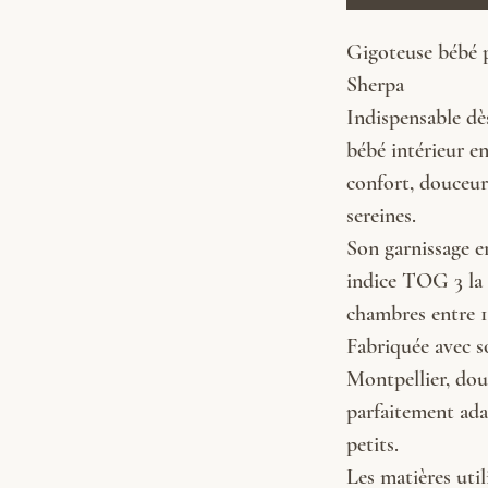
Gigoteuse bébé 
Sherpa
Indispensable dès
bébé intérieur e
confort, douceur
sereines.
Son garnissage e
indice TOG 3 la 
chambres entre 1
Fabriquée avec s
Montpellier, dou
parfaitement ada
petits.
Les matières util