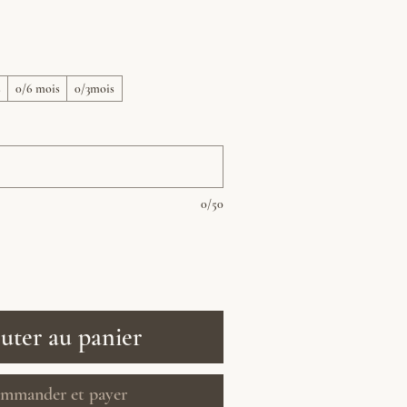
s
0/6 mois
0/3mois
0/50
uter au panier
mmander et payer