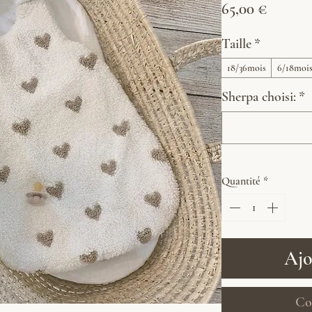
Prix
65,00 €
Taille
*
18/36mois
6/18moi
Sherpa choisi:
*
Quantité
*
Ajo
Co