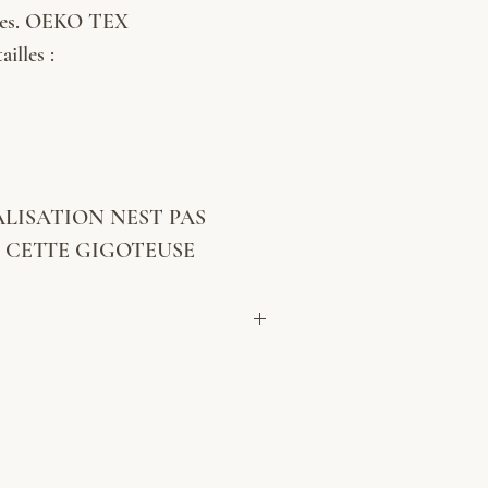
ives. OEKO TEX
illes :
LISATION NEST PAS
R CETTE GIGOTEUSE
e au choix : Camel, marron , kaki, Rose