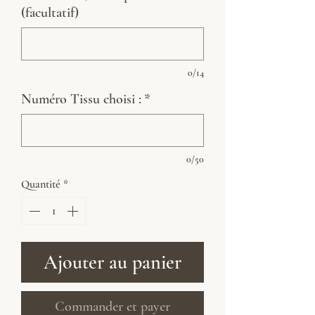
(facultatif)
0/14
Numéro Tissu choisi :
*
0/50
Quantité
*
Ajouter au panier
Commander et payer