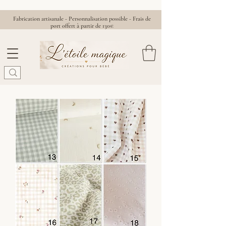
Fabrication artisanale - Personnalisation possible - Frais de
port offert à partir de 130€