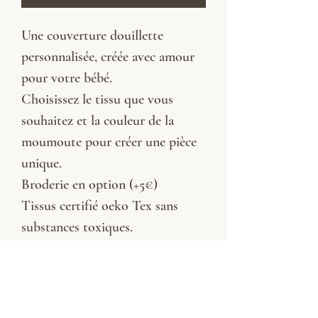
Une couverture douillette
personnalisée, créée avec amour
pour votre bébé.
Choisissez le tissu que vous
souhaitez et la couleur de la
moumoute pour créer une pièce
unique.
Broderie en option (+5€)
Tissus certifié oeko Tex sans
substances toxiques.
Lavage à 30 degrés en machine
sèche linge déconseillé
Couleur fils broderie: