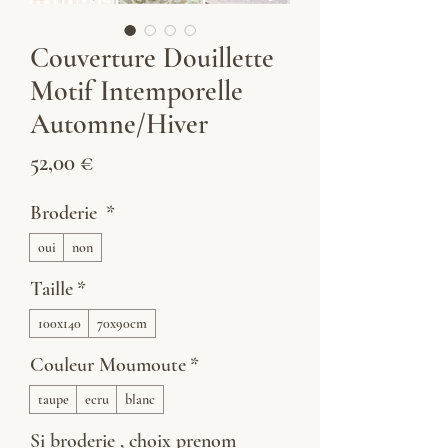
Couverture Douillette
Motif Intemporelle
Automne/Hiver
Prix
52,00 €
Broderie
*
oui
non
Taille
*
100x140
70x90cm
Couleur Moumoute
*
taupe
ecru
blanc
Si broderie , choix prenom